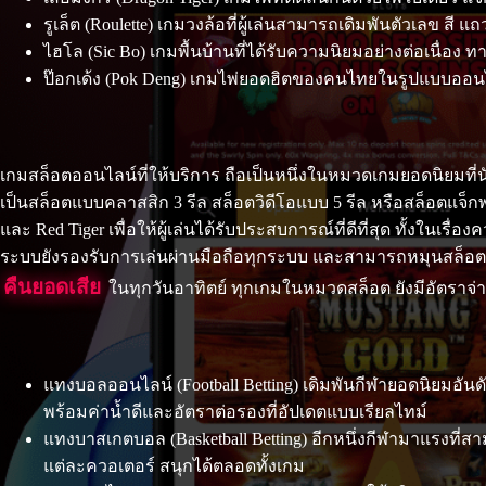
รูเล็ต (Roulette) เกมวงล้อที่ผู้เล่นสามารถเดิมพันตัวเลข สี
ไฮโล (Sic Bo) เกมพื้นบ้านที่ได้รับความนิยมอย่างต่อเนื่อ
ป๊อกเด้ง (Pok Deng) เกมไพ่ยอดฮิตของคนไทยในรูปแบบออนไลน์ 
เกมสล็อตออนไลน์ที่ให้บริการ ถือเป็นหนึ่งในหมวดเกมยอดนิยมที่
เป็นสล็อตแบบคลาสสิก 3 รีล สล็อตวิดีโอแบบ 5 รีล หรือสล็อตแจ็กพอ
และ Red Tiger เพื่อให้ผู้เล่นได้รับประสบการณ์ที่ดีที่สุด ทั้งในเ
ระบบยังรองรับการเล่นผ่านมือถือทุกระบบ และสามารถหมุนสล็อตขั้น
คืนยอดเสีย
ในทุกวันอาทิตย์ ทุกเกมในหมวดสล็อต ยังมีอัตราจ่าย
แทงบอลออนไลน์ (Football Betting) เดิมพันกีฬายอดนิยมอัน
พร้อมค่าน้ำดีและอัตราต่อรองที่อัปเดตแบบเรียลไทม์
แทงบาสเกตบอล (Basketball Betting) อีกหนึ่งกีฬามาแรงที่
แต่ละควอเตอร์ สนุกได้ตลอดทั้งเกม