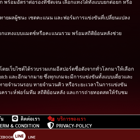
พร้อมอัตราต่อรองที่ชัดเจน เลือกแทงได้ทั้งแบบยกต่อยก หรือ
m ทายผลผู้ชนะ เซตคะแนน และฟอร์มการแข่งขันที่เปลี่ยนแปลง
 เลือกแทงแบบแมตช์หรือคะแนนรวม พร้อมสถิติย้อนหลังช่วย
์ โดยเว็บไซต์ได้รวบรวมเกมอีสปอร์ตชื่อดังจากทั่วโลกมาให้เลือก
erwatch และอีกมากมาย ซึ่งทุกเกมจะมีการแข่งขันทั้งแบบเดี่ยวและ
นะ ทายจำนวนรอบ ทายจำนวนคิว หรือระยะเวลาในการแข่งขัน
ิเคราะห์ฟอร์มทีม สถิติย้อนหลัง และการถ่ายทอดสดให้รับชม
่น
ติดต่อเรา
บริการของเรา
ERM & CONDITION
PRIVACY-POLICY
CEBOOK
LINE